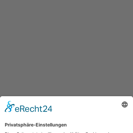
Kanzlei Bautzen
Rathenauplatz 2
Telefon
02625 Bautzen
03591-52080
E-Mail
kontakt@ra-ulbrich.de
Kanzlei Neustadt